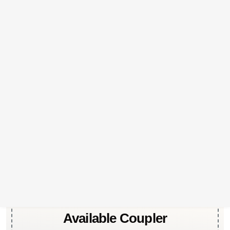
হয়। ২ দিকের রডে প্যাঁচ কাটা হয় এবং রিবার কাপ্লার দিয়ে
জোড়া দেয়া হয়। এখানে রডের কোন ওভারল্যাপিং প্রয়োজন
হয় না।
ওয়েল্ডিংঃ
২ টা রড ওভারল্যাপ করে ওয়েল্ডিং করা হয়। এতে
ওভারল্যাপ দৈর্ঘ্য ল্যাপিং এর চেয়ে কম লাগে। কিন্তু কিছু রড
আছে ওয়েল্ডিং করলে রডের গুনাগুন নষ্ট হয়ে যায়। তাই
ওয়েল্ডিং করার আগে নিশ্চিত হতে হবে রডের ধরণটি
ওয়েল্ডিং এর জন্য উপযুক্ত কিনা।
এই তিন প্রকার রড জোড়া দেয়ার টেকনিকের মধ্যে
রিবার
কাপ্লার সবচেয়ে বেশী সাশ্রয়ী, সহজ এবং ভূমিকম্পসহনীয়।
Available Coupler